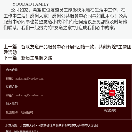
YOODAO FAMILY
公司如家，希望每位友道员工能够快乐地在生活中工作，在
工作中生活！感谢大家！感谢公共服务中心同事如此用心！公共
服务中心同事也希望友道小伙伴们有任何建议意见都能及时与他
们联系，我们一起努力将“友道之家”打造成我们心中的家。
上一篇：
智联友道产品服务中心开展“团结一致，共创辉煌”主题团
建活动
下一篇：
新员工启航之路
商务合作
邮箱：marketing@yoodao.com
渠道合作
邮箱：marketing@yoodao.com
加入我们
微信订阅号
校园招聘
社会招聘
北京总部：北京市大兴区国家新媒体产业基地金苑路甲20号奥亚大厦2层
总机：010-59519886 803#