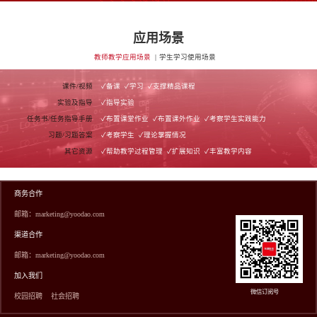
应用场景
教师教学应用场景
学生学习使用场景
课件/视频
✓备课
✓学习
✓支撑精品课程
实验及指导
✓指导实验
任务书/任务指导手册
✓布置课堂作业
✓布置课外作业
✓考察学生实践能力
习题/习题答案
✓考察学生
✓理论掌握情况
其它资源
✓帮助教学过程管理
✓扩展知识
✓丰富教学内容
商务合作
邮箱：marketing@yoodao.com
渠道合作
邮箱：marketing@yoodao.com
加入我们
微信订阅号
校园招聘
社会招聘